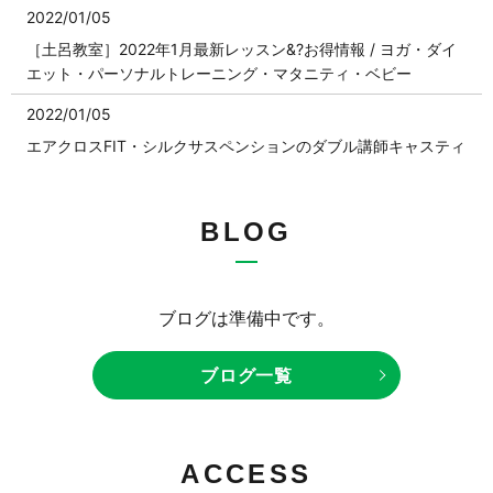
2022/01/05
［土呂教室］2022年1月最新レッスン&?お得情報 / ヨガ・ダイ
エット・パーソナルトレーニング・マタニティ・ベビー
2022/01/05
エアクロスFIT・シルクサスペンションのダブル講師キャスティ
ングについてのお知らせ
2022/01/05
BLOG
✨NEW✨毎週(火)キッズ幼児バレエ Sayaka先生 ?✨?新設クラ
ス?無料のお得情報あり！
2022/01/05
ブログは準備中です。
［東大宮スタジオ］2022年1月最新レッスン&?お得情報 / キッ
ズ・ポールダンス・エアリアルヨガ・マタニティ・ベビー
ブログ一覧
2022/01/05
2022年?新年のご挨拶?エアリアルヨガ・ポールダンス・キッズ
ダンススタジオ
ACCESS