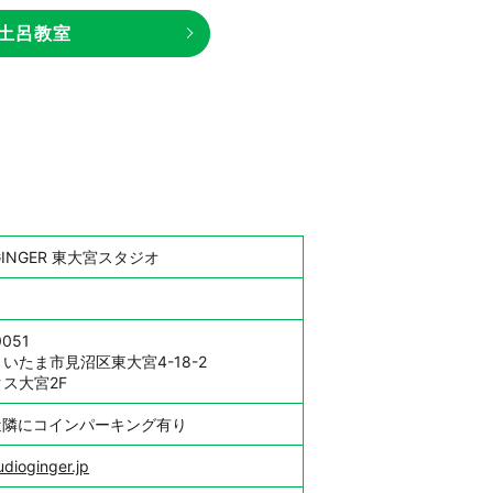
土呂教室
o GINGER 東大宮スタジオ
0051
いたま市見沼区東大宮4-18-2
ス大宮2F
近隣にコインパーキング有り
udioginger.jp