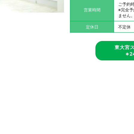
ご予約
営業時間
※完全
ません
定休日
不定休
東大宮ス
※