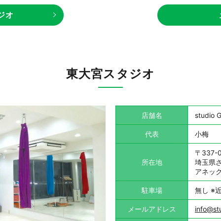
ジオ
東大宮スタジオ
店舗名
studi
代表
小梅
〒337-
所在地
埼玉県さ
アネック
駐車場
無し ※
メールアドレス
info@st