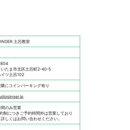
 GINGER 土呂教室
0804
いたま市北区土呂町2-40-5
イツ土呂102
近隣にコインパーキング有り
udioginger.jp
時間のみ営業
予約制につきご予約時間外は営業しており
。詳しくはお問い合わせください。