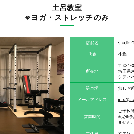
土呂教室
※ヨガ・ストレッチのみ
店舗名
studio
代表
小梅
〒331-
所在地
埼玉県さ
シティハ
駐車場
無し ※
メールアドレス
info@st
ご予約
営業時間
※完全
ません
定休日
不定休