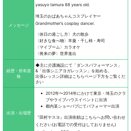
yasuyo tamura 88 years old.
埼玉のおばあちゃんコスプレイヤー
Grandmother’s cosplay dancer.
メッセージ
〈休日の過ごし方〉犬の散歩
〈好きな食べ物〉羊羹・干し柿・寿司
〈マイブーム〉カラオケ
〈将来の夢〉世界進出
◆主に介護施設にて「ダンスパフォーマンス」
経歴・所有資
&「出張シニアヨガレッスン」を始める。
格
出張レッスン詳細はこちらページ下方をご覧くだ
さい
2012年〜2014年にかけて東京・埼玉のクラ
ブやライブハウスイベントに出演
都内某ショーパブにてパフォーマー出演
出演・出場歴
『田村ヤスヨ』出演依頼はこちらへお問い合わせ
ください(お電話での受付はしておりません)