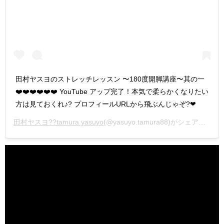
田村ヤスヨのストレッチレッスン 〜180度開脚講座〜其の一
❤️❤️❤️❤️❤️❤️ YouTube アップ完了！本気で柔らかくなりたい
方は見ておくれ♪? プロフィールURLから飛ぶんじゃぞ?❤︎
田村ヤスヨ??tamura yasuyo
(@yasuyo.tamura88)がシェアした投稿 –