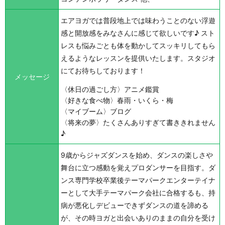
エアヨガでは普段地上では味わうことのない浮遊
感と開放感をみなさんに感じて欲しいです♪ スト
レスも悩みごとも体を動かしてスッキリしてもら
えるようなレッスンを提供いたします。スタジオ
にてお待ちしております！
メッセージ
〈休日の過ごし方〉アニメ鑑賞
〈好きな食べ物〉春雨・いくら・梅
〈マイブーム〉ブログ
〈将来の夢〉たくさんありすぎて書ききれません
♪
9歳からジャズダンスを始め、ダンスの楽しさや
舞台に立つ感動を覚えプロダンサーを目指す。ダ
ンス専門学校卒業後テーマパークエンターテイナ
ーとして大手テーマパーク会社に合格するも、持
病が悪化しデビューできずダンスの道を諦める
が、その時ヨガと出会いありのままの自分を受け