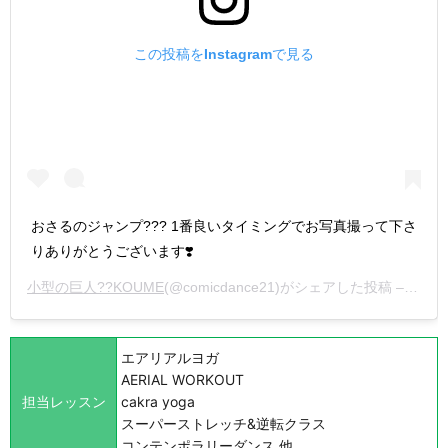
この投稿をInstagramで見る
おさるのジャンプ??? 1番良いタイミングでお写真撮って下さ
りありがとうございます❣️
小型の巨人??KOUME
(@comicdance21)がシェアした投稿 –
202
エアリアルヨガ
AERIAL WORKOUT
担当レッスン
cakra yoga
スーパーストレッチ&逆転クラス
コンテンポラリーダンス 他、