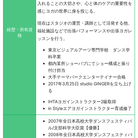
入れることの大切さや、心と体のケアの重要性を
感じヨガの世界に身を投じる。
現在はスタジオの運営・講師として活発する他、
経歴・所有資
福祉施設などで出張パフォーマンスや出張ヨガレ
格
ッスンを行う。
東京ビジュアルアーツ専門学校 ダンス学
科卒業
都内某所ショーパブにてショー構成と振り
付け担当
大手テーマパークエンターテイナー合格
2017年3月25日 studio GINGERを立ち上げ
る
IHTAヨガインストラクター2級取得
in Styleエアヨガインストラクター育成修了
2007年全日本高校大学ダンスフェスティバ
ル/文部科学大臣賞【優勝】
2008年全日本高校大学ダンスフェスティバ